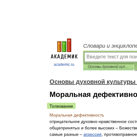
Словари и энциклоп
academic.ru
Основы духовной культуры (энциклопедический словарь педагога)
Основы духовной культуры 
Моральная дефективно
Толкование
Моральная
дефективность
отрицательное
духовно
-
нравственное
сос
общепринятых
и
более
высоких
–
Божеств
самые
разные
–
агрессия
,
противоправное