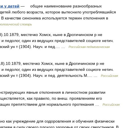
и у детей
— общее наименование разнообразных
детей любого возраста, которое вытеснило употреблявшийся
 В качестве синонима используется термин отклонения в
ологический словарь
).10.1879, местечко Хомск, ныне в Дрогичинском р не
ог и педолог, один из ведущих представителей социоге нетич.
ский ун т (1904). Науч. и пед.… …
Российская педагогическая
8).10.1879, местечко Хомск, ныне в Дрогичинском р не
ог и педолог, один из ведущих представителей социоге нетич.
ский ун т (1904). Науч. и пед. деятельность М.… …
Российская
нстрирующих явные отклонения в личностном развитии
ществляется, как правило, по внеш. проявлениям его
ужащих препятствием для нормального протекания …
Российская
но как учреждение для оздоровления и обучения физически
тиям в силу своего плохого здоровья от своих сверстников. В