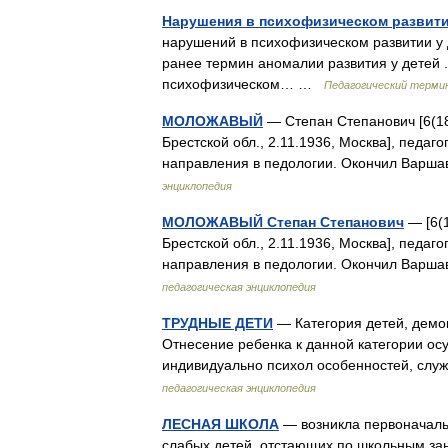
Нарушения в психофизическом развити
нарушений в психофизическом развитии у 
ранее термин аномалии развития у детей .
психофизическом… …
Педагогический термин
МОЛОЖАВЫЙ
— Степан Степанович [6(18
Брестской обл., 2.11.1936, Москва], педаг
направления в педологии. Окончил Варшав
энциклопедия
МОЛОЖАВЫЙ Степан Степанович
— [6(1
Брестской обл., 2.11.1936, Москва], педаг
направления в педологии. Окончил Варшав
педагогическая энциклопедия
ТРУДНЫЕ ДЕТИ
— Категория детей, демо
Отнесение ребенка к данной категории осу
индивидуально психол особенностей, сл
педагогическая энциклопедия
ЛЕСНАЯ ШКОЛА
— возникла первоначаль
слабых детей, отстающих по школьным заня