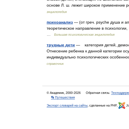
основе Л. ш. лежит широкое применение
энциклопедия
психоанализ
— (от греч. psyche душа и a
теоретическое направление в психологии,
…
Большая психологическая энциклопедия
трудные дети
— категория детей, демон
Отнесение ребенка к данной категории ос
индивидуально психологических особенн
справочник
© Академик, 2000-2026
Обратная связь:
Техподдерж
👣 Путешествия
Экспорт словарей на сайты
, сделанные на PHP,
Jo