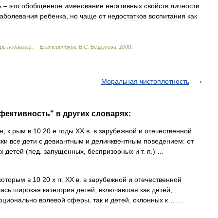
ь
–
это
обобщенное
именование
негативных
свойств
личности
.
заболевания
ребенка
,
но
чаще
от
недостатков
воспитания
как
рь
педагога
).—
Екатеринбург
.
В
.
С
.
Безрукова
.
2000
.
Моральная чистоплотность
фективность" в других словарях:
, к рым в 10 20 е годы XX в. в зарубежной и отечественной
ски все дети с девиантным и делинквентным поведением: от
 детей (пед. запущенных, беспризорных и т. п.) …
орым в 10 20 х гг. XX в. в зарубежной и отечественной
ась широкая категория детей, включавшая как детей,
оционально волевой сферы, так и детей, склонных к… …