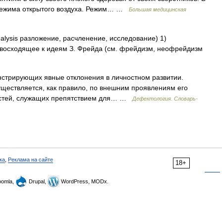
 режима открытого воздуха. Режим… …
Большая медицинская
nalysis разложение, расчленение, исследование) 1)
 восходящее к идеям З. Фрейда (см. фрейдизм, неофрейдизм
стрирующих явные отклонения в личностном развитии.
уществляется, как правило, по внешним проявлениям его
остей, служащих препятствием для… …
Дефектология. Словарь-
ка
,
Реклама на сайте
18+
omla,
Drupal,
WordPress, MODx.