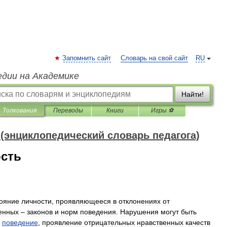
Запомнить сайт
Словарь на свой сайт
RU
едии на Академике
Найти!
Толкования
Переводы
Книги
Игры ⚽
(энциклопедический словарь педагога)
сть
тояние
личности
,
проявляющееся
в
отклонениях
от
енных
–
законов
и
норм
поведения
.
Нарушения
могут
быть
поведение
,
проявление
отрицательных
нравственных
качеств