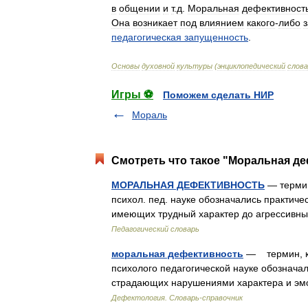
в
общении
и
т
.
д
.
Моральная
дефективност
Она
возникает
под
влиянием
какого
-
либо
педагогическая
запущенность
.
Основы
духовной
культуры
(
энциклопедический
слова
Игры ⚽
Поможем сделать НИР
Мораль
Смотреть что такое "Моральная де
МОРАЛЬНАЯ ДЕФЕКТИВНОСТЬ
— термин
психол. пед. науке обозначались практиче
имеющих трудный характер до агрессивных
Педагогический словарь
моральная дефективность
— термин, кот
психолого педагогической науке обозначал
страдающих нарушениями характера и эм
Дефектология. Словарь-справочник